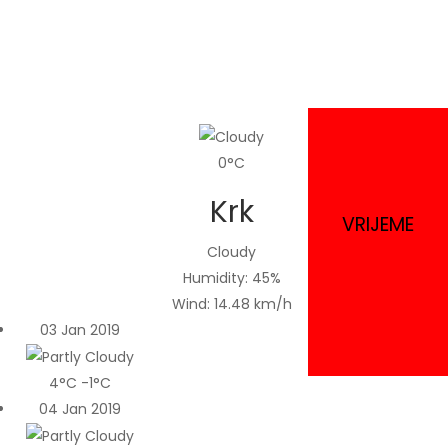
Tražite nešto jako posebno za vas
Depope je ovdje za vas
0°C
Krk
VRIJEME
Cloudy
Humidity: 45%
Wind: 14.48 km/h
03 Jan 2019
4°C
-1°C
04 Jan 2019