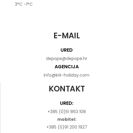
3°C
-1°C
E-MAIL
URED
depope@depope.hr
AGENCIJA
info@krk-holiday.com
KONTAKT
URED:
+385 (0)51 863 108
mobitel:
+385 (0)91 200 1927