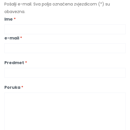
Pošalji e-mail. Sva polja označena zvjezdicom (*) su
obavezna.
Ime
*
e-mail
*
Predmet
*
Poruka
*