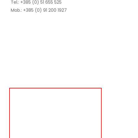
Tel.: +385 (0) 51 655 525
Mob.: +385 (0) 91 200 1927
raznolikost
ponude
Dolazite u Krk? Uživajte u vrhnskoj
ponudi koja se pruža bilo da se radi o