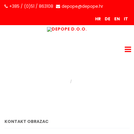
+385 / (0)51 / 863108
depope@depope.hr
HR
DE
EN
IT
Kontakt
Kontakt
Nalazite se ovdje:
Naslovnica
KONTAKT OBRAZAC