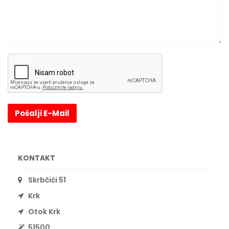
Pošalji E-Mail
KONTAKT
Skrbčići 51
Krk
Otok Krk
51500