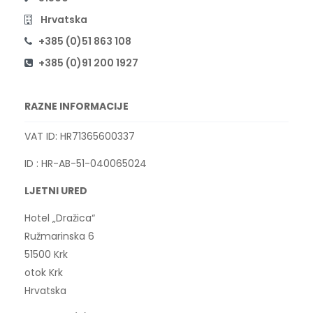
Hrvatska
+385 (0)51 863 108
+385 (0)91 200 1927
RAZNE INFORMACIJE
VAT ID: HR71365600337
ID : HR-AB-51-040065024
LJETNI URED
Hotel „Dražica“
Ružmarinska 6
51500 Krk
otok Krk
Hrvatska